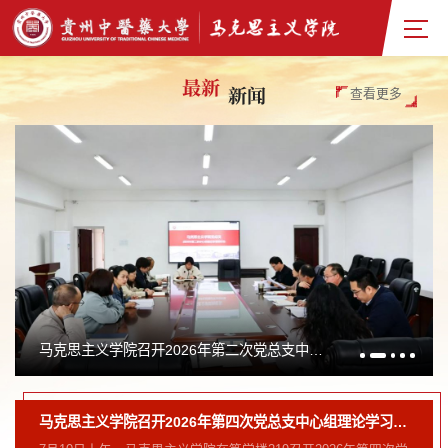
最新
新闻
查看更多
马克思主义学院召开2026年第二次党总支中心组理论学习研讨会
马克思主义学院召开2026年第四次党总支中心组理论学习研讨会