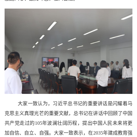
大家一致认为
，
习近平
总书记
的重要讲话是闪耀着马
克思主义真理光芒的重要文献，总书记
在讲话中回顾了中国
共产党走过的
105年波澜壮阔历程，提出中国人民未来将更
加自信、自立、自强
。大家一致表示，
在
2035
年
建成教育强