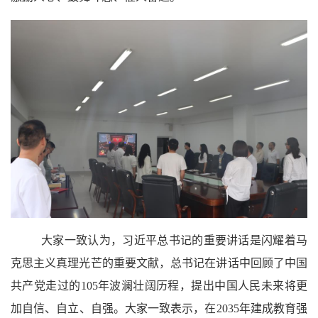
大家一致认为
，
习近平
总书记
的重要讲话是闪耀着马
克思主义真理光芒的重要文献，总书记
在讲话中回顾了中国
共产党走过的
105年波澜壮阔历程，提出中国人民未来将更
加自信、自立、自强
。大家一致表示，
在
2035
年
建成教育强